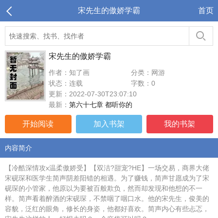
宋先生的傲娇学霸
首页
宋先生的傲娇学霸
作者：知了画
分类：网游
状态：连载
字数：0
更新：2022-07-30T23:07:10
最新：
第六十七章 都听你的
开始阅读
加入书架
我的书架
内容简介
【冷酷深情攻x温柔傲娇受】【双洁?甜宠?HE】一场交易，商界大佬
宋砚琛和医学生简声阴差阳错的相遇。为了赚钱，简声甘愿成为了宋
砚琛的小管家，他原以为要被百般欺负，然而却发现和他想的不一
样。简声看着醉酒的宋砚琛，不禁咽了咽口水。他的宋先生，俊美的
容貌，泛红的眼角，修长的身姿，他都好喜欢。简声内心有些忐忑，