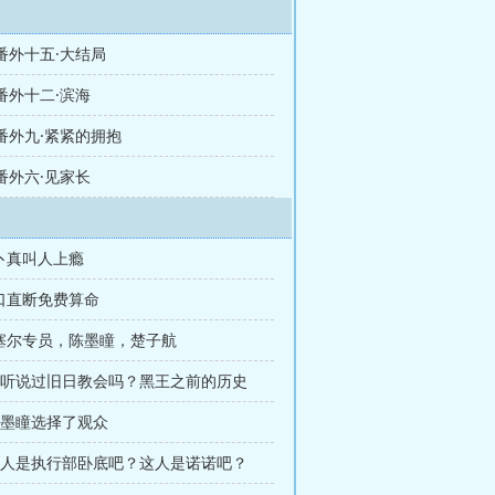
 番外十五·大结局
 番外十二·滨海
 番外九·紧紧的拥抱
 番外六·见家长
占卜真叫人上瘾
铁口直断免费算命
卡塞尔专员，陈墨瞳，楚子航
 你听说过旧日教会吗？黑王之前的历史
陈墨瞳选择了观众
 这人是执行部卧底吧？这人是诺诺吧？