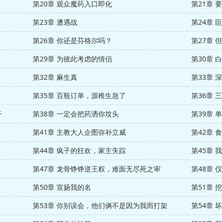
第20章 观众魔药入口即化
第21章
第23章 遭遇战
第24章
第26章 你还是芬格尔吗？
第27章 
第29章 为彼此考虑的情侣
第30章 
第32章 麻生真
第33章 
第35章 百瓶订单，源稚生急了
第36章
子
第38章 一定会把药洒你坟头
第39章
第41章 主教大人企图弥补立威
第42章 
第44章 疯子的狂欢，家主失踪
第45章 
第47章 龙骨铮铮逆王权，难面无尽死之审
第48章 
第50章 宣扬我的名
第51章
第53章 你别误会，他们俩不是因为我而打架
第54章