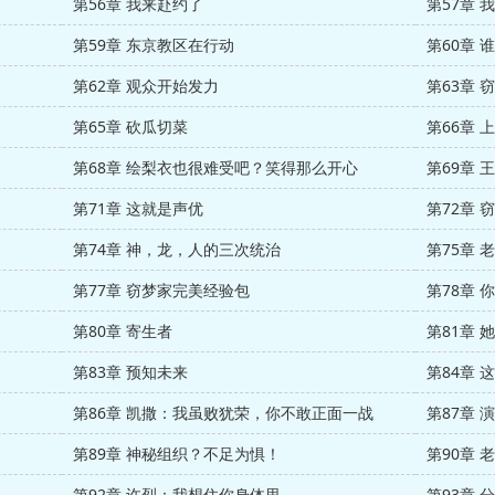
第56章 我来赴约了
第57章 
第59章 东京教区在行动
第60章
第62章 观众开始发力
第63章 
第65章 砍瓜切菜
第66章 
第68章 绘梨衣也很难受吧？笑得那么开心
第69章
第71章 这就是声优
第72章
第74章 神，龙，人的三次统治
第75章
第77章 窃梦家完美经验包
第78章
第80章 寄生者
第81章
第83章 预知未来
第84章
第86章 凯撒：我虽败犹荣，你不敢正面一战
第87章
第89章 神秘组织？不足为惧！
第90章
第92章 许烈：我想住你身体里
第93章