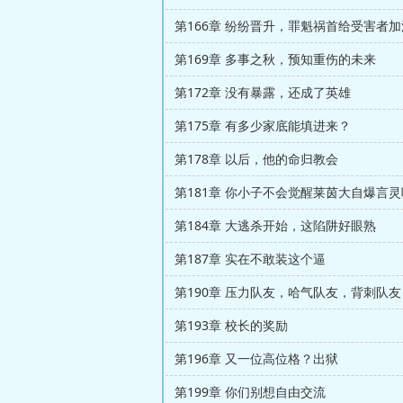
第166章 纷纷晋升，罪魁祸首给受害者加
第169章 多事之秋，预知重伤的未来
第172章 没有暴露，还成了英雄
第175章 有多少家底能填进来？
第178章 以后，他的命归教会
第181章 你小子不会觉醒莱茵大自爆言
第184章 大逃杀开始，这陷阱好眼熟
第187章 实在不敢装这个逼
第190章 压力队友，哈气队友，背刺队友
第193章 校长的奖励
第196章 又一位高位格？出狱
第199章 你们别想自由交流