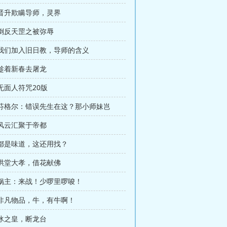
 晋升欺瞒导师，灵界
 倒反天罡之被弥辱
章 我们加入旧日教，导师的含义
 趁着新春去屠龙
 无面人符咒20版
章 芬格尔：错误先生在这？那小师妹岂
 风云汇聚于帝都
 都是味道，这还用找？
 哄堂大孝，借花献佛
章 娲主：来战！少啰里啰唆！
 非凡物品，牛，有牛啊！
 冰之皇，断龙台