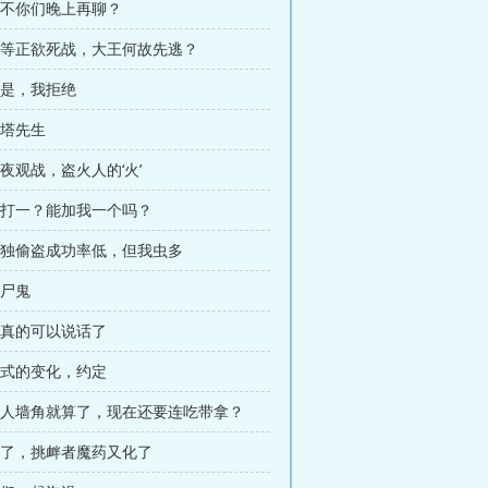
 要不你们晚上再聊？
 臣等正欲死战，大王何故先逃？
但是，我拒绝
白塔先生
深夜观战，盗火人的‘火’
 三打一？能加我一个吗？
 单独偷盗成功率低，但我虫多
食尸鬼
我真的可以说话了
仪式的变化，约定
 挖人墙角就算了，现在还要连吃带拿？
 坏了，挑衅者魔药又化了