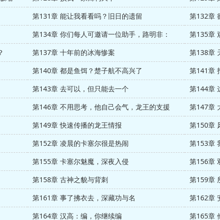
第131章 能让我看看吗？旧日的遗留
第132章
第134章 你们每人可邀请一位助手，路明非：
第135
？
第137章 十年前的冰海惨案
第138
第140章 都是鱼饵？楚子航不高兴了
第141章
第143章 去可以，但只能去一个
第144章
第146章 不用思考，他自己会气，龙王的支援
第147章
第149章 快速传播的龙王情报
第150章
第152章 凌晨的卡塞尔很是热闹
第153章
第155章 卡塞尔魅魔，深夜入侵
第156章
第158章 古神之貌与背刺
第159
第161章 事了拂衣去，深藏功与名
第162章
第164章 汉高：编，你继续编
第165