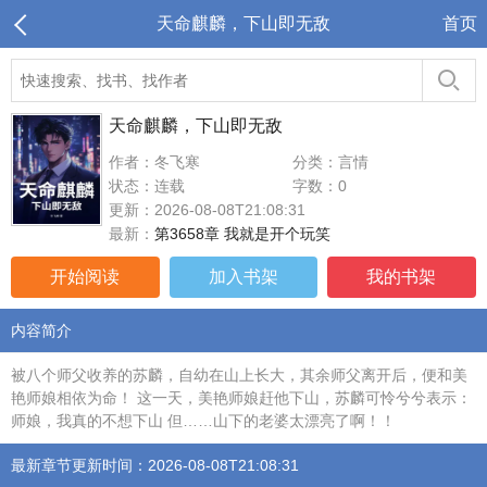
天命麒麟，下山即无敌
首页
天命麒麟，下山即无敌
作者：冬飞寒
分类：言情
状态：连载
字数：0
更新：2026-08-08T21:08:31
最新：
第3658章 我就是开个玩笑
开始阅读
加入书架
我的书架
内容简介
被八个师父收养的苏麟，自幼在山上长大，其余师父离开后，便和美
艳师娘相依为命！ 这一天，美艳师娘赶他下山，苏麟可怜兮兮表示：
师娘，我真的不想下山 但……山下的老婆太漂亮了啊！！
最新章节更新时间：2026-08-08T21:08:31