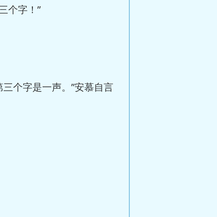
三个字！”
三个字是一声。”安慕自言