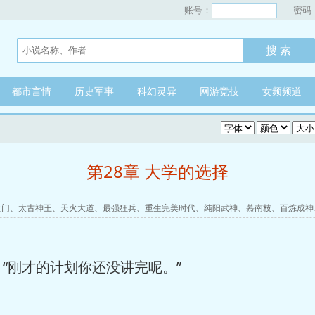
账号：
密码
都市言情
历史军事
科幻灵异
网游竞技
女频频道
第28章 大学的选择
之门
、
太古神王
、
天火大道
、
最强狂兵
、
重生完美时代
、
纯阳武神
、
慕南枝
、
百炼成神
“刚才的计划你还没讲完呢。”