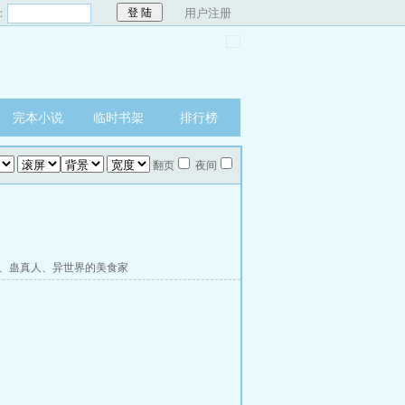
：
用户注册
完本小说
临时书架
排行榜
翻页
夜间
、
蛊真人
、
异世界的美食家