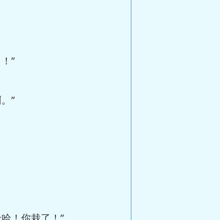
！”
。”
哈！你栽了！”