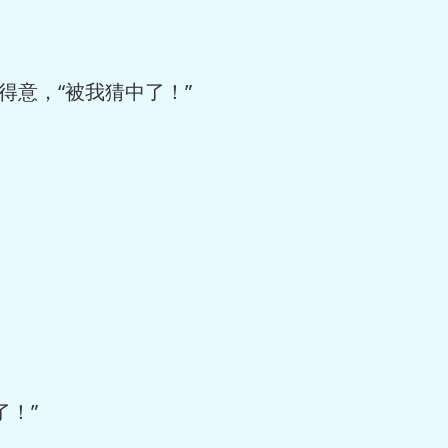
意，“被我猜中了！”
！”