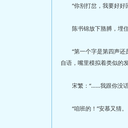
“你别打岔，我要好好回
陈书锦放下胳膊，埋住
“第一个字是第四声还是
自语，嘴里模拟着类似的
宋繁：“……我跟你没话
“咱班的！”安慕又猜。