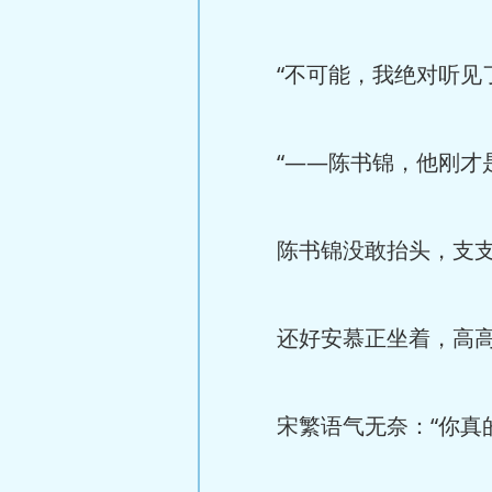
“不可能，我绝对听见了
“——陈书锦，他刚才是
陈书锦没敢抬头，支支吾
还好安慕正坐着，高高
宋繁语气无奈：“你真的