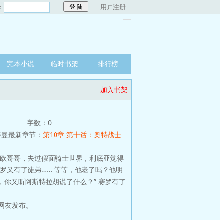
：
用户注册
完本小说
临时书架
排行榜
加入书架
字数：0
特曼最新章节：
第10章 第十话：奥特战士
欧哥哥，去过假面骑士世界，利底亚觉得
罗又有了徒弟…… 等等，他老了吗？他明
，你又听阿斯特拉胡说了什么？” 赛罗有了
网友发布。