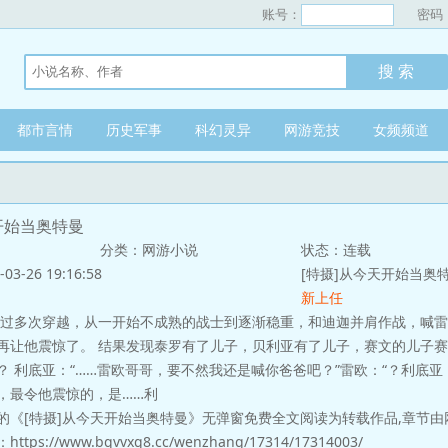
账号：
密码
都市言情
历史军事
科幻灵异
网游竞技
女频频道
开始当奥特曼
分类：网游小说
状态：连载
-26 19:16:58
[特摄]从今天开始当奥
新上任
次穿越，从一开始不成熟的战士到逐渐稳重，和迪迦并肩作战，喊雷
再让他震惊了。 结果发现泰罗有了儿子，贝利亚有了儿子，赛文的儿子赛
？ 利底亚：“……雷欧哥哥，要不然我还是喊你爸爸吧？”雷欧：“？利底亚
，最令他震惊的，是……利
的《[特摄]从今天开始当奥特曼》无弹窗免费全文阅读为转载作品,章节由
s://www.bqvvxg8.cc/wenzhang/17314/17314003/