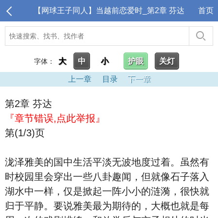
【网球王子同人】当越前恋爱时_第2章 芬达
首页
大
中
小
护眼
关灯
字体：
上一章
目录
下一章
第2章 芬达
『章节错误,点此举报』
第(1/3)页
泷泽雅美的国中生活平淡无波地度过着。虽然有
时校园里会穿出一些八卦趣闻，但就像石子落入
湖水中一样，仅是掀起一阵小小的涟漪，很快就
归于平静。要说雅美最为期待的，大概也就是每