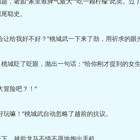
，诸如“家里谁脾气最大”“吃一颗柠檬”此类。过
堀尾聪史。
让给我好不好？”桃城武一下来了劲，用祈求的眼
城眨了眨眼，抛出一句话：“给你刚才提到的女生
冒险吧？！”
玩嘛！”桃城武自动忽略了越前的抗议。
下，越前龙马不情不愿地掏出手机。