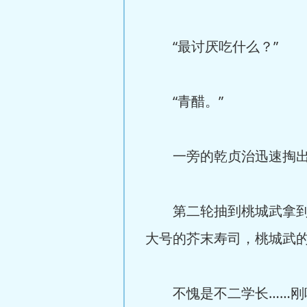
“最讨厌吃什么？”
“青醋。”
一旁的乾贞治迅速掏出
第二轮抽到桃城武拿到了
大号的芥末寿司，桃城武
不愧是不二学长……刚咽