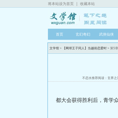
将本站设为首页
|
收藏本站
首页
玄幻奇幻
武侠仙侠
文学馆
>
【网球王子同人】当越前恋爱时
> 第5
不恋水推荐阅读：
玄界之
都大会获得胜利后，青学