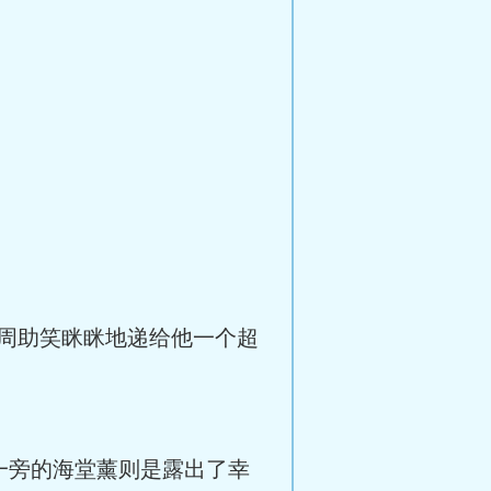
周助笑眯眯地递给他一个超
旁的海堂薰则是露出了幸