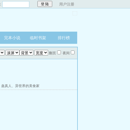
：
用户注册
完本小说
临时书架
排行榜
翻页
夜间
、
蛊真人
、
异世界的美食家