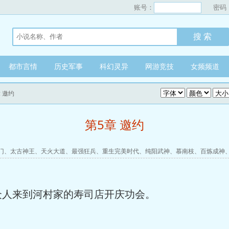
账号：
密码
都市言情
历史军事
科幻灵异
网游竞技
女频频道
章 邀约
第5章 邀约
门
、
太古神王
、
天火大道
、
最强狂兵
、
重生完美时代
、
纯阳武神
、
慕南枝
、
百炼成神
众人来到河村家的寿司店开庆功会。