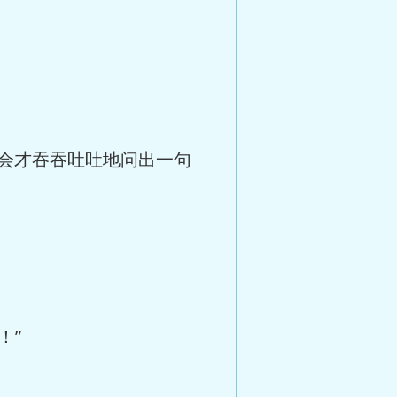
会才吞吞吐吐地问出一句
！”