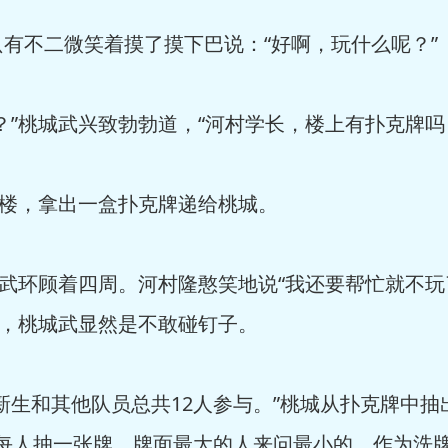
不二微笑着摸了摸下巴说：“好啊，玩什么呢？”
桃城武兴致勃勃道，“河村学长，楼上有扑克牌吗
楼，拿出一盒扑克牌递给桃城。
武环顾着四周。河村隆憨笑地说“我还要帮忙就不玩
样，桃城武显然是不敢碰钉子。
和其他队员总共12人参与。”桃城从扑克牌中抽出
，每人抽一张牌，牌面最大的人来问最小的，作为洗