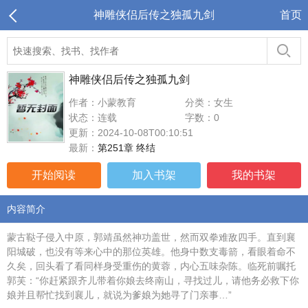
神雕侠侣后传之独孤九剑
首页
神雕侠侣后传之独孤九剑
作者：小蒙教育
分类：女生
状态：连载
字数：0
更新：2024-10-08T00:10:51
最新：
第251章 终结
开始阅读
加入书架
我的书架
内容简介
蒙古鞑子侵入中原，郭靖虽然神功盖世，然而双拳难敌四手。直到襄
阳城破，也没有等来心中的那位英雄。他身中数支毒箭，看眼着命不
久矣，回头看了看同样身受重伤的黄蓉，内心五味杂陈。临死前嘱托
郭芙：“你赶紧跟齐儿带着你娘去终南山，寻找过儿，请他务必救下你
娘并且帮忙找到襄儿，就说为爹娘为她寻了门亲事…”